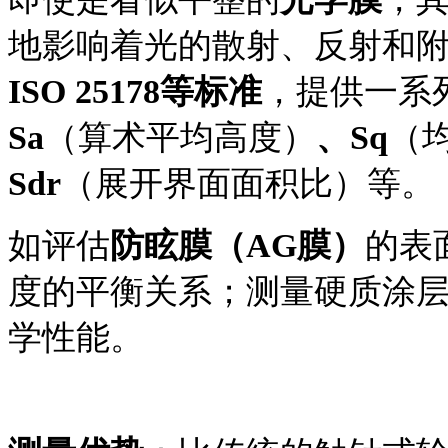
地影响着光的散射、反射和
ISO 25178等标准
，提供一系
Sa
（算术平均高度）
、
Sq
（
Sdr
（展开界面面积比）
等。
如
评估
防眩膜（
AG膜）
的表
度的平衡关系；测量硬质涂
学性能。