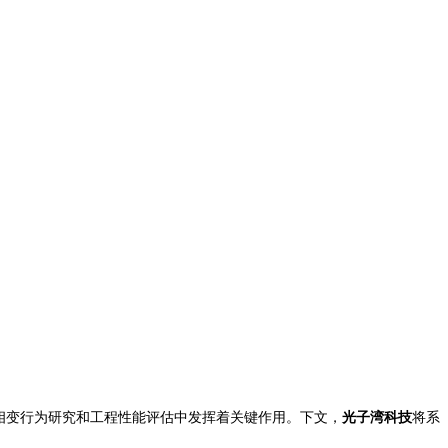
相变行为研究和工程性能评估中发挥着关键作用。
下文，
光子湾科技
将
系