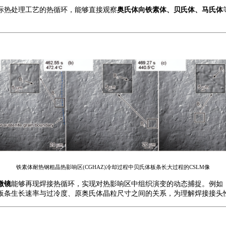
际热处理工艺的热循环，能够直接观察
奥氏体向铁素体、贝氏体、马氏体
铁素体耐热钢粗晶热影响区
(CGHAZ)
冷却过程中贝氏体板条长大过程的
CSLM
像
微镜
能够再现焊接热循环，实现对热影响区中
组织演变
的动态捕捉。例如
板条生长速率与过冷度、原奥氏体晶粒尺寸
之间的关系，为理解焊接接头