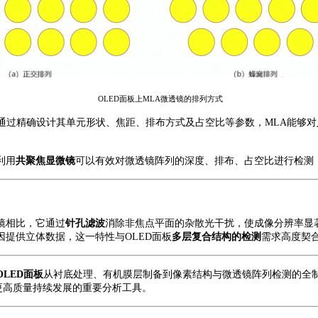
OLED面板上MLA微透镜的排列方式
通过精确设计其单元形状、焦距、排布方式及占空比等参数，
MLA能够
利用
共聚焦显微镜
可以有效对微透镜阵列的深度、排布、占空比进行检测
镜相比，它通过
针孔滤波
消除非焦点平面的杂散光干扰，使成像
分辨率显
因提供立体数据，这一特性与
OLED面板
多层复合结构的检测
需求高度契
OLED面板
从衬底处理、有机膜层制备到像素结构与微透镜阵列检测的全
向更高质量持续发展的重要分析工具。