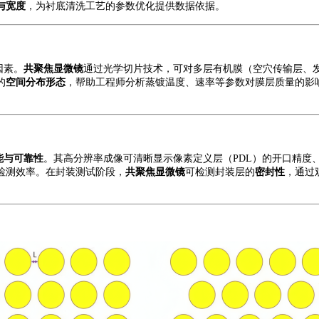
与宽度
，为衬底清洗工艺的参数优化提供数据依据。
因素。
共聚焦显微镜
通过光学切片技术，可对多层有机膜（空穴传输层、
的
空间分布形态
，帮助工程师分析蒸镀温度、速率等参数对膜层质量的影
能与可靠性
。其高分辨率成像可清晰显示像素定义层（
PDL）的开口精
检测效率。在封装测试阶段，
共聚焦显微镜
可检测封装层的
密封性
，通过