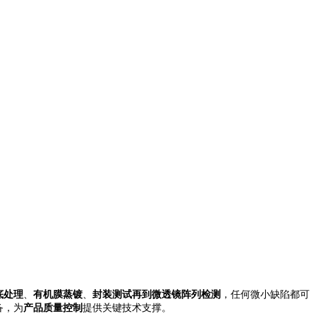
底处理
、
有机膜蒸镀
、
封装测试
再到
微透镜阵列检测
，任何微小缺陷都可
备，为
产品质量控制
提供关键技术支撑。