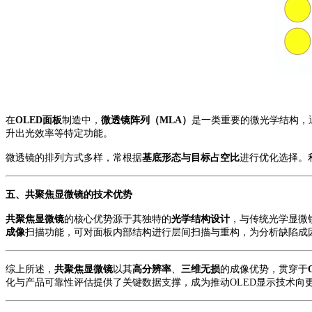
在
OLED面板
制造中，
微透镜阵列（
MLA）
是
一类重要
的微光学结构，
升出光效率等特定功能。
微透镜的排列方式多样，常根据
基底形态与目标占空比
进行优化选择。
五、
共聚焦显微镜的技术优势
共聚焦显微镜
的核心优势源于其独特的
光学结构设计
，
与传统光学显微
成像
扫描功能，可对面板内部结构进行层间扫描与重构，为分析缺陷成
综上所述，
共聚焦显微镜
以其
高分辨率
、
三维无损
的成像优势，贯穿于
化与产品可靠性评估提供了关键数据支撑，成为推动
OLED显示技术