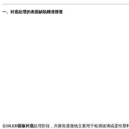
一、
衬底处理
的
表面缺陷精准筛查
在
OLED面板衬底
处理阶段，共聚焦显微镜主要用于检测玻璃或柔性塑