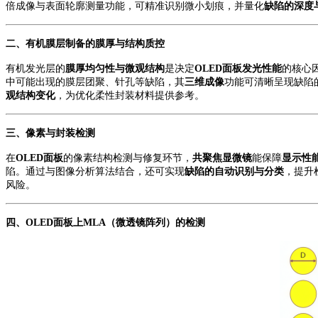
倍成像与表面轮廓测量功能，可精准识别
微小划痕
，并量化
缺陷的深度
二、
有机膜层制备
的
膜厚与结构质控
有机发光层的
膜厚均匀性与微观结构
是决定
OLED面板发光性能
的核心
中可能出现的膜层团聚、针孔等缺陷，其
三维成像
功能可清晰呈现缺陷
观结构变化
，为优化柔性封装材料提供参考。
三、
像素与封装检测
在
OLED面板
的像素结构检测与修复环节，
共聚焦显微镜
能
保障
显示性
陷。通过与图像分析算法结合，还可实现
缺陷的自动识别与分类
，提升
风险。
四、
OLED面板上MLA（微透镜阵列）的检测