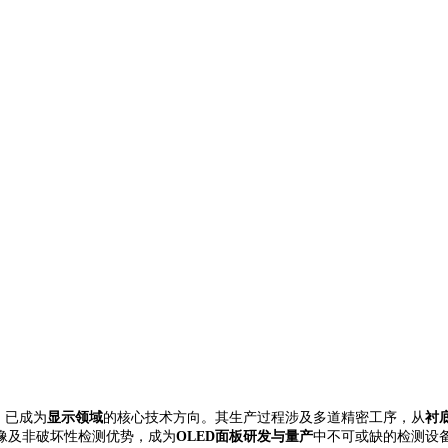
，已成为
显示领域
的核心技术方向。其生产过程涉及多道精密工序，从
衬
像及非破坏性检测优势，成为
OLED面板研发与量产
中不可或缺的检测设