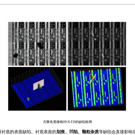
共聚焦显微镜
对
OLED的缺陷检测
料衬底的表面缺陷。衬底表面的
划痕、凹陷、颗粒杂质
等缺陷会直接影响