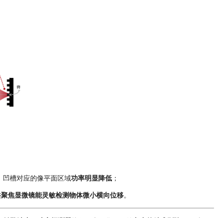
 时，凹槽对应的像平面区域
功率明显降低
；
共聚焦显微镜
能灵敏检测物体微小横向位移
。