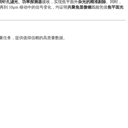
间针孔滤光、功率探测器
接收，实现焦平面外
杂光的精准剔除
。
同时，
再到 10μm 移动中的信号变化，均证明
共聚焦显微镜
既能凭借
焦平面光
量任务，提供值得信赖的高质量数据。