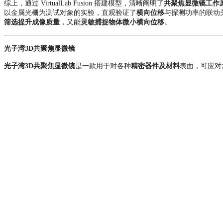
综上，通过 VirtualLab Fusion 搭建模型，清晰阐明了
共聚焦显微镜
工作
以金属光栅为测试对象的实验，直观验证了
横向位移
与探测功率的联动关
筛选提升成像质量
，又能
灵敏捕捉物体微小横向位移
。
光子湾3D共聚焦显微镜
光子湾3D共聚焦显微镜
是一款用于对各种
精密器件及材料
表面，可应对