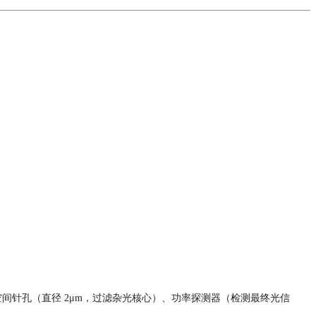
）、空间针孔（直径 2μm，过滤杂光核心）、功率探测器（检测最终光信