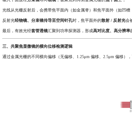
光线从光栅反射后，会携带焦平面内（如金属脊）和焦平面外（如凹槽
反射光
经物镜、分束镜传导至空间针孔
时，焦平面外的
散射 / 反射光
会
最后，有效光经
套管透镜
汇聚到功率探测器，形成
高对比度、高分辨率
三、共聚焦
显微镜
的横
向位移检测
逻辑
通过金属光栅的不同横向偏移（无偏移、1.25μm 偏移、2.5μm 偏移）