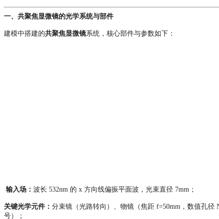
一、
共聚焦显微镜的
光学系统与部件
建模中搭建的
共聚焦
显微镜
系统，核心部件与参数如下：
输入场：
波长 532nm 的 x 方向线偏振平面波，光束直径 7mm；
关键光学元件：
分束镜（光路转向）、物镜（焦距 f=50mm，数值孔径
号）；