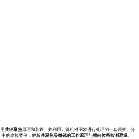
采用
共轭聚焦
原理和装置，并利用计算机对图象进行处理的一套观察、分
usion中的建模案例，解析
共聚焦
显微镜
的工作原理与横向位移检测逻辑
。