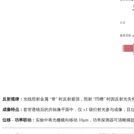
反射规律：
光线照射金属 “脊” 时反射最强，照射 “凹槽” 时因反射光失
成像特点：
套管透镜后的共轭像平面中，仅 ±1 级衍射光参与成像，且位移会改
位移 - 功率联动：
实验中将光栅横向移动 10μm，功率探测器可清晰捕