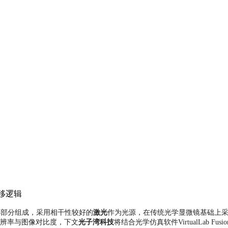
位移逻辑
4部分组成，采用相干性较好的
激光
作为光源，在传统光学显微镜基础上
分辨率与图像对比度，
下文
光子湾科技
将
结合光学仿真软件VirtualLab F