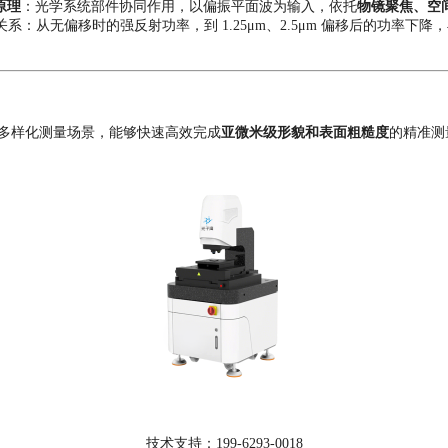
原理
：
光学系统部件协同作用
，
以偏振平面波为输入，依托
物镜聚焦、空
系：从无偏移时的强反射功率，到 1.25μm、2.5μm 偏移后的功率下降，
多样化测量场景，能够快速高效完成
亚微米级形貌和表面粗糙度
的精准测
技术支持：199-6293-0018