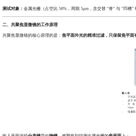
测试对象：
金属光栅（占空比 50%，周期 5μm，含交替 “脊” 与 “凹
二、共聚焦显微镜
的
工作原理
共聚焦
显微镜
的核心
原理
的是
：
焦平面外光的精准过滤
，
只保留焦平面
输入平面波经
分束镜
导向
物镜
，被聚焦到待测金属光栅的
焦平面
上；