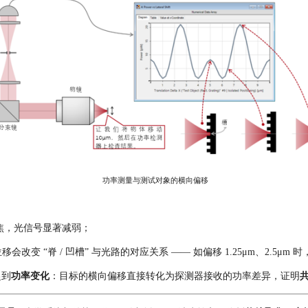
功率测量与测试对象的横向偏移
焦，
光
信号显著减弱；
变 “脊 / 凹槽” 与光路的对应关系 —— 如偏移 1.25μm、2.5μm
捉到
功率变化
：目标的横向偏移直接转化为
探测器接收的功率差异
，证明