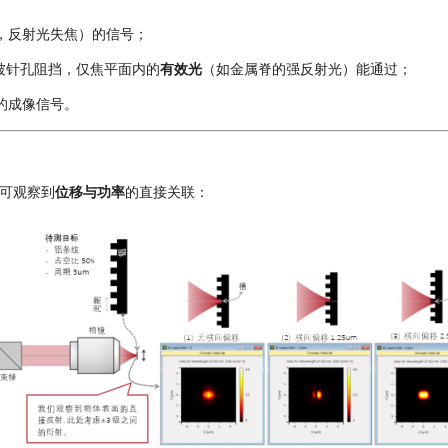
，反射光失焦）的信号；
被针孔阻挡，仅焦平面内的
有效光
（如金属脊的强反射光）能通过；
的
成像
信号。
，可观察到
位移与功率
的直接关联：