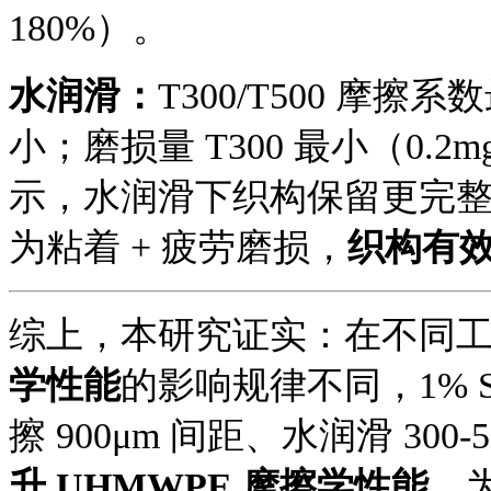
180%）。
水润滑：
T300/T500 摩擦系数
小；磨损量 T300 最小（0.2m
示，水润滑下织构保留更完
为粘着 + 疲劳磨损，
织构有
综上，
本研究证实
：
在不同
学性能
的影响规律不同，
1% 
擦 900μm 间距、水润滑 300-
升 UHMWPE 摩擦学性能
，