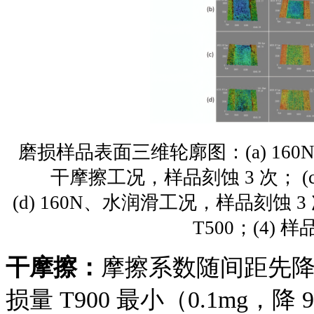
磨损样品表面三维轮廓图：
(a) 1
干摩擦工况，样品刻蚀 3 次； (
(d) 160N、水润滑工况，样品刻蚀 3 次；
T500；(4) 样品
干摩擦：
摩擦系数随间距先降后
损量 T900 最小（0.1mg，降 9